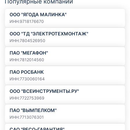
Популярные компании
ООО "ЯГОДА МАЛИНКА"
ИНН
:
9718176670
ООО "ТД "ЭЛЕКТРОТЕХМОНТАЖ"
ИНН
:
7804526950
ПАО "МЕГАФОН"
ИНН
:
7812014560
ПАО РОСБАНК
ИНН
:
7730060164
ООО "ВСЕИНСТРУМЕНТЫ.РУ"
ИНН
:
7722753969
ПАО "ВЫМПЕЛКОМ"
ИНН
:
7713076301
САО "РЕСО-ГАРАНТИЯ"