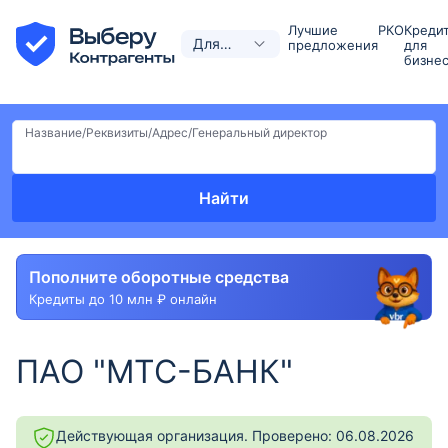
Лучшие
РКО
Креди
Для
предложения
для
бизне
бизнеса
Название/Реквизиты/Адрес/Генеральный директор
Найти
Пополните оборотные средства
Кредиты до 10 млн ₽ онлайн
ПАО "МТС-БАНК"
Действующая организация. Проверено: 06.08.2026