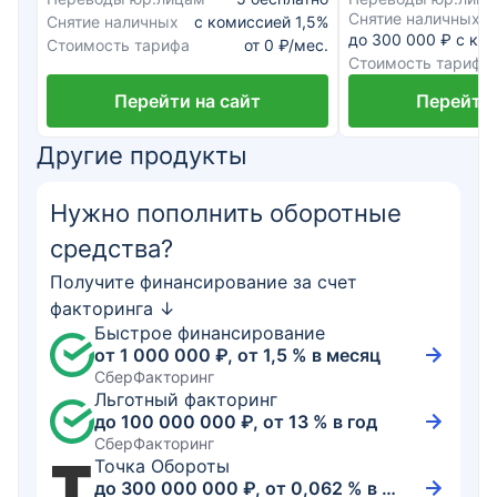
Снятие наличных
Снятие наличных
с комиссией 1,5%
до 300 000 ₽ с ко
Стоимость тарифа
от 0 ₽/мес.
Стоимость тарифа
Перейти на сайт
Перейти 
Другие продукты
Нужно пополнить оборотные
средства?
Получите финансирование за счет
факторинга ↓
Быстрое финансирование
от 1 000 000 ₽, от 1,5 % в месяц
СберФакторинг
Льготный факторинг
до 100 000 000 ₽, от 13 % в год
СберФакторинг
Точка Обороты
до 300 000 000 ₽, от 0,062 % в день